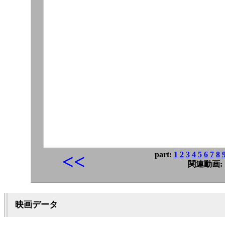
part:
1
2
3
4
5
6
7
8
<<
関連動画:
映画データ