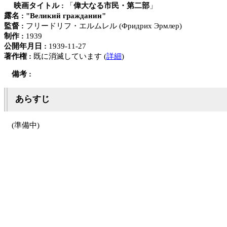
映画タイトル :
「
偉大なる市民・第二部
」
露名 :
"Великий гражданин"
監督 :
フリードリフ・エルムレル (Фридрих Эрмлер)
制作 :
1939
公開年月日 :
1939-11-27
著作権 :
既に消滅しています (
詳細
)
備考 :
あらすじ
(準備中)