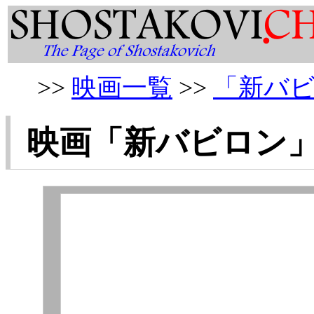
>>
映画一覧
>>
「新バ
映画「
新バビロン
」