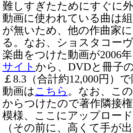
難しすぎたためにすぐに
動画に使われている曲は組
が無いため、他の作曲家に
る。なお、ショスタコー
楽曲をつけた動画が2006
サイト
から、DVDと冊子
￡8.3（合計約12,000
動画は
こちら
。なお、この
からつけたので著作隣接権
模様、ここにアップロー
（その前に、高くて手が