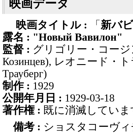
映画データ
映画タイトル :
「
新バ
露名 :
"Новый Вавилон"
監督 :
グリゴリー・コージンツェ
Козинцев), レオニード・ト
Трауберг)
制作 :
1929
公開年月日 :
1929-03-18
著作権 :
既に消滅しています
備考 :
ショスタコーヴィ