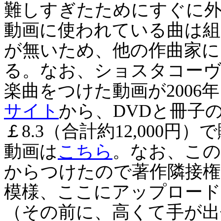
難しすぎたためにすぐに
動画に使われている曲は組
が無いため、他の作曲家に
る。なお、ショスタコー
楽曲をつけた動画が2006
サイト
から、DVDと冊子
￡8.3（合計約12,000
動画は
こちら
。なお、この
からつけたので著作隣接権
模様、ここにアップロー
（その前に、高くて手が