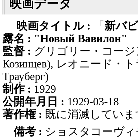
映画データ
映画タイトル :
「
新バ
露名 :
"Новый Вавилон"
監督 :
グリゴリー・コージンツェ
Козинцев), レオニード・ト
Трауберг)
制作 :
1929
公開年月日 :
1929-03-18
著作権 :
既に消滅しています
備考 :
ショスタコーヴィ