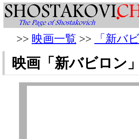
>>
映画一覧
>>
「新バ
映画「
新バビロン
」